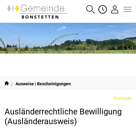
Gemeinde Bonstetten
SUCHE
ÖFFNUNGSZE
LOGIN
zur Startseite
Direkt zur Hauptnavigation
Direkt zum Inhalt
Direkt zur Suche
Direkt zum Stichwortverzeichnis
(ausgewählt)
Ausweise | Bescheinigungen
Vorlesen
Ausländerrechtliche Bewilligung
(Ausländerausweis)