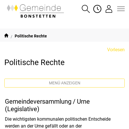
Gemeinde Bonstetten
SUCHE
ÖFFNUNGSZE
LOGIN
zur Startseite
Direkt zur Hauptnavigation
Direkt zum Inhalt
Direkt zur Suche
Direkt zum Stichwortverzeichnis
(ausgewählt)
Politische Rechte
Vorlesen
Politische Rechte
MENÜ ANZEIGEN
Gemeindeversammlung / Urne
(Legislative)
Die wichtigsten kommunalen politischen Entscheide
werden an der Urne gefällt oder an der