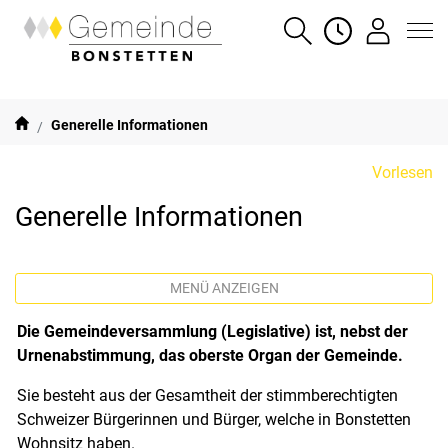
Gemeinde Bonstetten
SUCHE
ÖFFNUNGSZE
LOGIN
zur Startseite
Direkt zur Hauptnavigation
Direkt zum Inhalt
Direkt zur Suche
Direkt zum Stichwortverzeichnis
(ausgewählt)
Generelle Informationen
Vorlesen
Generelle Informationen
MENÜ ANZEIGEN
Die Gemeindeversammlung (Legislative) ist, nebst der
Urnenabstimmung, das oberste Organ der Gemeinde.
Sie besteht aus der Gesamtheit der stimmberechtigten
Schweizer Bürgerinnen und Bürger, welche in Bonstetten
Wohnsitz haben.