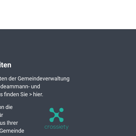
iten
iten der Gemeindeverwaltung
ndeammann- und
s finden Sie
> hier
.
n die
ür
us Ihrer
 Gemeinde