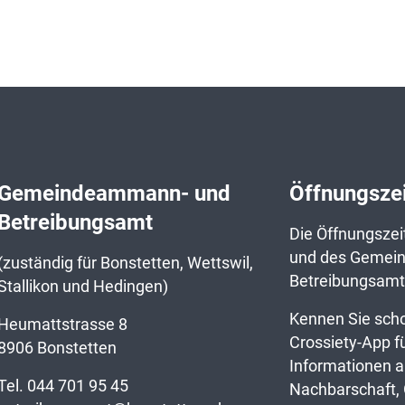
Gemeindeammann- und
Öffnungsze
Betreibungsamt
Die Öffnungsze
und des Gemei
(zuständig für Bonstetten, Wettswil,
Betreibungsamt
Stallikon und Hedingen)
Kennen Sie scho
Heumattstrasse 8
Crossiety-App f
8906 Bonstetten
Informationen a
Tel.
044 701 95 45
Nachbarschaft,