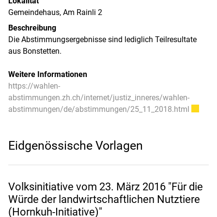
Lokalität
Gemeindehaus, Am Rainli 2
Beschreibung
Die Abstimmungsergebnisse sind lediglich Teilresultate
aus Bonstetten.
Weitere Informationen
https://wahlen-
abstimmungen.zh.ch/internet/justiz_inneres/wahlen-
Externer
abstimmungen/de/abstimmungen/25_11_2018.html
Eidgenössische Vorlagen
Volksinitiative vom 23. März 2016 "Für die
Würde der landwirtschaftlichen Nutztiere
(Hornkuh-Initiative)"